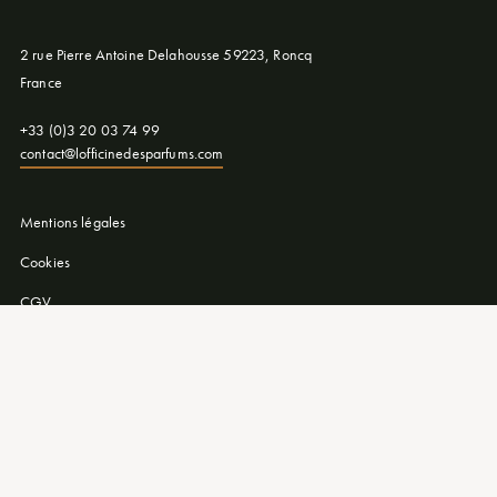
2 rue Pierre Antoine Delahousse 59223, Roncq
France
+33 (0)3 20 03 74 99
contact@lofficinedesparfums.com
Mentions légales
Cookies
CGV
Livraison
Contactez-nous
Notre catalogue
Suivez-nous