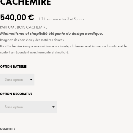
CACHEMIRE
540,00 €
HT
Livraison entre 3 et 5 jours
PARFUM : BOIS CACHEMIRE
Minimalisme et simplicité élégante du design nordique.
Imaginez des bois clairs, des matières douces …
Bois Cachemire évoque une ambiance apaisante, chaleureuse et intime, où la nature et le
confort se répondent avec harmonie et simplicité.
OPTION BATTERIE
OPTION DÉCORATIVE
QUANTITÉ