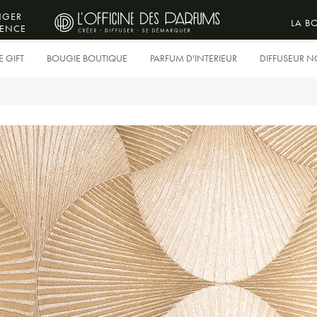
NGER
LA B
IENCE
 GIFT
BOUGIE BOUTIQUE
PARFUM D'INTERIEUR
DIFFUSEUR 