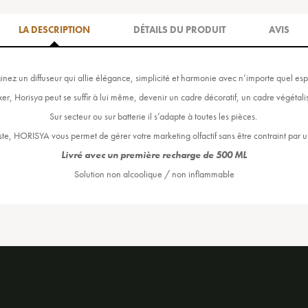
LA DESCRIPTION
DÉTAILS DU PRODUIT
AVIS
inez un diffuseur qui allie élégance, simplicité et harmonie avec n’importe quel es
xer, Horisya peut se suffir à lui même, devenir un cadre décoratif, un cadre végétalis
Sur secteur ou sur batterie il s’adapte à toutes les pièces.
uste, HORISYA vous permet de gérer votre marketing olfactif sans être contraint pa
Livré avec un première recharge de 500 ML
Solution non alcoolique / non inflammable