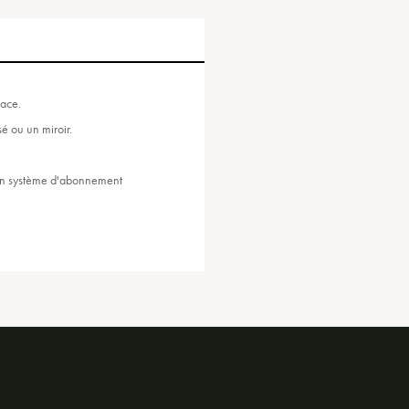
pace.
é ou un miroir.
r un système d'abonnement